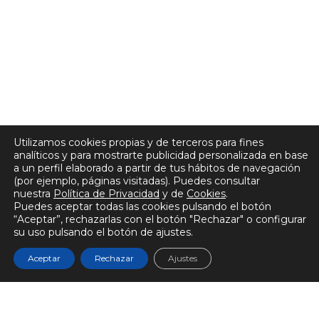
Utilizamos cookies propias y de terceros para fines
analíticos y para mostrarte publicidad personalizada en base
a un perfil elaborado a partir de tus hábitos de navegación
(por ejemplo, páginas visitadas). Puedes consultar
nuestra
Política de Privacidad
y de
Cookies
.
Puedes aceptar todas las cookies pulsando el botón
“Aceptar”, rechazarlas con el botón "Rechazar" o configurar
su uso pulsando el botón de ajustes.
Aceptar
Rechazar
Ajustes