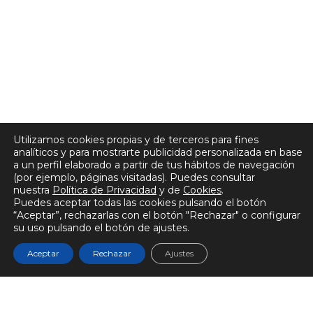
Utilizamos cookies propias y de terceros para fines
analíticos y para mostrarte publicidad personalizada en base
a un perfil elaborado a partir de tus hábitos de navegación
(por ejemplo, páginas visitadas). Puedes consultar
nuestra
Política de Privacidad
y de
Cookies
.
Puedes aceptar todas las cookies pulsando el botón
“Aceptar”, rechazarlas con el botón "Rechazar" o configurar
su uso pulsando el botón de ajustes.
Aceptar
Rechazar
Ajustes