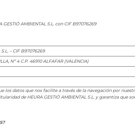
URA GESTIÓ AMBIENTAL S.L. con CIF B97076269
.L. – CIF B97076269
LA, Nº 4 C.P. 46910 ALFAFAR (VALENCIA)
os datos que nos facilite a través de la navegación por nuestra
s titularidad de HEURA GESTIÓ AMBIENTAL S.L. y garantiza que son
S?