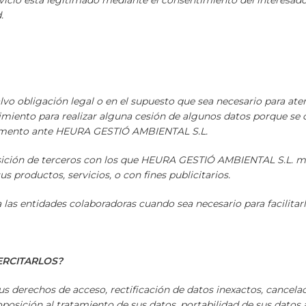
ervicio está legitimado mediante el consentimiento del interesad
.
lvo obligación legal o en el supuesto que sea necesario para at
imiento para realizar alguna cesión de algunos datos porque se 
momento ante HEURA GESTIÓ AMBIENTAL S.L.
ición de terceros con los que HEURA GESTIÓ AMBIENTAL S.L. ma
s productos, servicios, o con fines publicitarios.
las entidades colaboradoras cuando sea necesario para facilitarl
ERCITARLOS?
derechos de acceso, rectificación de datos inexactos, cancelac
oposición al tratamiento de sus datos, portabilidad de sus datos 