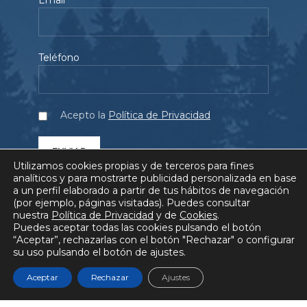
Teléfono
Acepto la
Política de Privacidad
Utilizamos cookies propias y de terceros para fines
analíticos y para mostrarte publicidad personalizada en base
a un perfil elaborado a partir de tus hábitos de navegación
(por ejemplo, páginas visitadas). Puedes consultar
nuestra
Política de Privacidad
y de
Cookies
.
SERVICIOS
PROYECTOS
QUIÉNES SOMOS
Puedes aceptar todas las cookies pulsando el botón
“Aceptar”, rechazarlas con el botón "Rechazar" o configurar
su uso pulsando el botón de ajustes.
BLOG
COMUNICACIÓN
FAQ
Aceptar
Rechazar
Ajustes
AVISO LEGAL
POLÍTICA DE PRIVACIDAD
POLÍTICA DE COOKIES