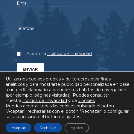
Email
Teléfono
Acepto la
Política de Privacidad
Utilizamos cookies propias y de terceros para fines
analíticos y para mostrarte publicidad personalizada en base
a un perfil elaborado a partir de tus hábitos de navegación
(por ejemplo, páginas visitadas). Puedes consultar
nuestra
Política de Privacidad
y de
Cookies
.
SERVICIOS
PROYECTOS
QUIÉNES SOMOS
Puedes aceptar todas las cookies pulsando el botón
“Aceptar”, rechazarlas con el botón "Rechazar" o configurar
BLOG
COMUNICACIÓN
FAQ
su uso pulsando el botón de ajustes.
AVISO LEGAL
POLÍTICA DE PRIVACIDAD
POLÍTICA DE COOKIES
Aceptar
Rechazar
Ajustes