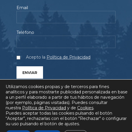
Email
Teléfono
Acepto la
Política de Privacidad
Utilizamos cookies propias y de terceros para fines
analíticos y para mostrarte publicidad personalizada en base
a un perfil elaborado a partir de tus hábitos de navegación
(por ejemplo, páginas visitadas). Puedes consultar
SERVICIOS
PROYECTOS
QUIÉNES SOMOS
nuestra
Política de Privacidad
y de
Cookies
.
Puedes aceptar todas las cookies pulsando el botón
BLOG
COMUNICACIÓN
FAQ
“Aceptar”, rechazarlas con el botón "Rechazar" o configurar
su uso pulsando el botón de ajustes.
AVISO LEGAL
POLÍTICA DE PRIVACIDAD
POLÍTICA DE COOKIES