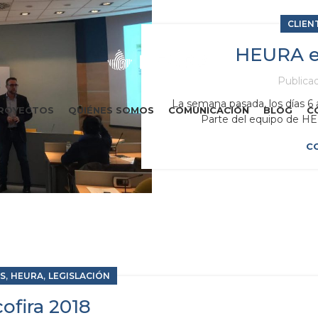
CLIEN
HEURA e
Publica
La semana pasada, los días 6
ROYECTOS
QUIÉNES SOMOS
COMUNICACIÓN
BLOG
C
Parte del equipo de HE
C
,
,
ES
HEURA
LEGISLACIÓN
ofira 2018