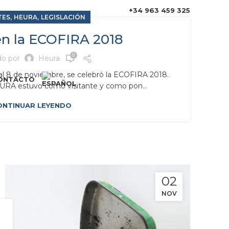
+34 963 459 325
,
,
TES
HEURA
LEGISLACIÓN
n la ECOFIRA 2018
0
do por
Heura
 al 8 de noviembre, se celebró la ECOFIRA 2018.
ONTACTO
URA estuvo como visitante y como pon...
ONTINUAR LEYENDO
02
NOV