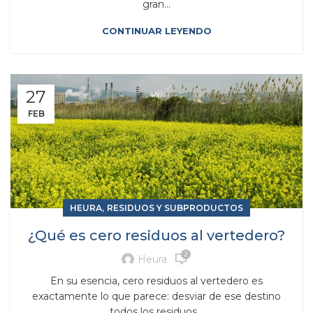
gran...
CONTINUAR LEYENDO
27
FEB
,
HEURA
RESIDUOS Y SUBPRODUCTOS
¿Qué es cero residuos al vertedero?
2
Heura
En su esencia, cero residuos al vertedero es
exactamente lo que parece: desviar de ese destino
todos los residuos...