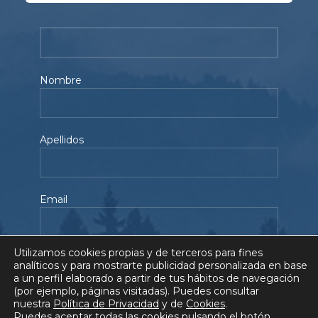
Nombre
Apellidos
Email
Utilizamos cookies propias y de terceros para fines
Teléfono
analíticos y para mostrarte publicidad personalizada en base
a un perfil elaborado a partir de tus hábitos de navegación
(por ejemplo, páginas visitadas). Puedes consultar
nuestra
Política de Privacidad
y de
Cookies
.
Puedes aceptar todas las cookies pulsando el botón