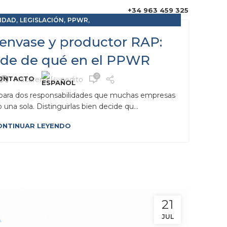
+34 963 459 325
,
,
,
IDAD
LEGISLACIÓN
PPWR
ILIDAD AMPLIADA DEL PRODUCTOR
 envase y productor RAP:
nde de qué en el PPWR
0
ONTACTO
Macarena Benedito
para dos responsabilidades que muchas empresas
na sola. Distinguirlas bien decide qu...
ONTINUAR LEYENDO
21
JUL