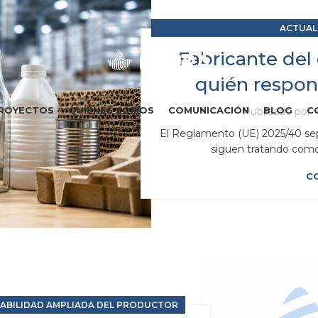
ACTUAL
RAP RESPONSAB
Fabricante del
quién respo
ROYECTOS
QUIÉNES SOMOS
COMUNICACIÓN
BLOG
C
Publicado por
El Reglamento (UE) 2025/40 se
siguen tratando como u
C
ABILIDAD AMPLIADA DEL PRODUCTOR