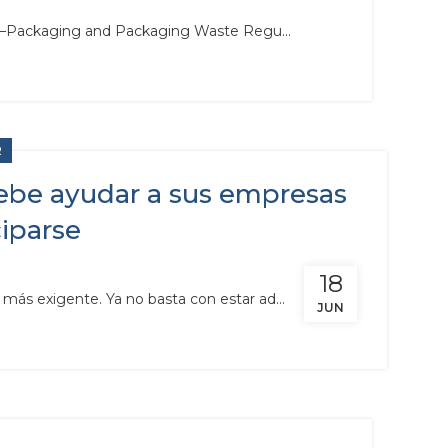
 —Packaging and Packaging Waste Regu...
R
ebe ayudar a sus empresas
ciparse
18
ás exigente. Ya no basta con estar ad...
JUN