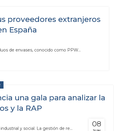
s proveedores extranjeros
en España
iduos de envases, conocido como PPW...
R
ia una gala para analizar la
uos y la RAP
08
ustrial y social. La gestión de re...
JUN