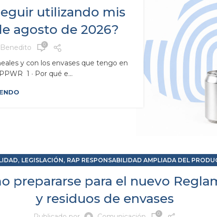
guir utilizando mis
de agosto de 2026?
0
Benedito
ineales y con los envases que tengo en
PWR 1 · Por qué e...
YENDO
,
,
LIDAD
LEGISLACIÓN
RAP RESPONSABILIDAD AMPLIADA DEL PROD
 prepararse para el nuevo Regla
y residuos de envases
0
Publicado por
Comunicación