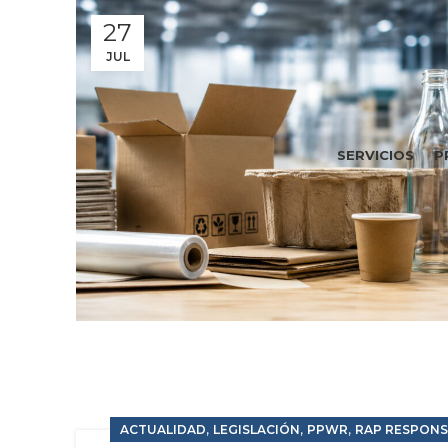
27
JUL
SERVICIOS
P
,
,
,
ACTUALIDAD
LEGISLACIÓN
PPWR
RAP RESPONS