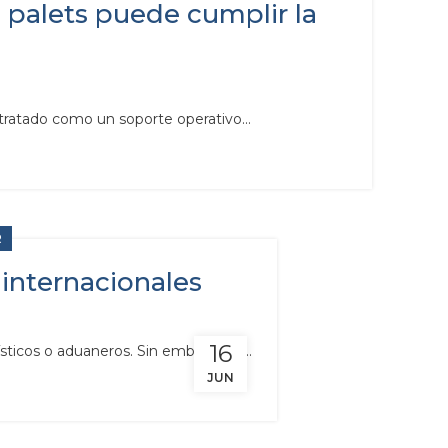
 palets puede cumplir la
tratado como un soporte operativo...
R
internacionales
16
sticos o aduaneros. Sin embargo, e...
JUN