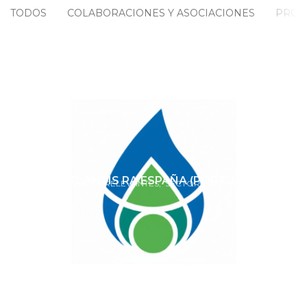
TODOS
COLABORACIONES Y ASOCIACIONES
PROY
BIOATLANTIS RA ESPAÑA (PORTUGUÉS)
PROYECTOS RELEVANTES
SECTOR ENERGÉTICO