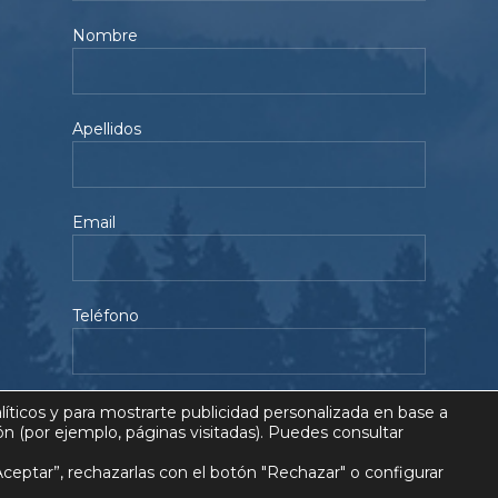
Nombre
Apellidos
Email
Teléfono
Acepto la
Política de Privacidad
líticos y para mostrarte publicidad personalizada en base a
ón (por ejemplo, páginas visitadas). Puedes consultar
ceptar”, rechazarlas con el botón "Rechazar" o configurar