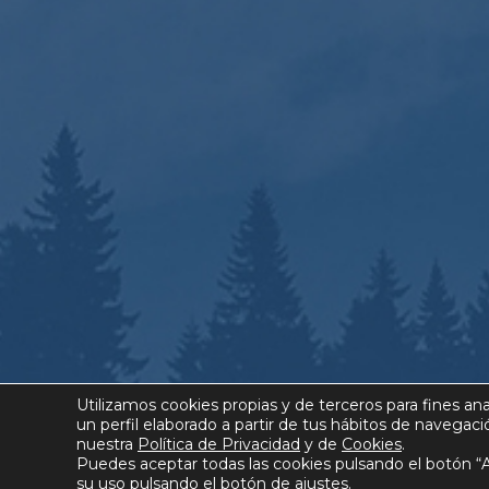
Utilizamos cookies propias y de terceros para fines ana
un perfil elaborado a partir de tus hábitos de navegaci
nuestra
Política de Privacidad
y de
Cookies
.
Puedes aceptar todas las cookies pulsando el botón “A
su uso pulsando el botón de ajustes.