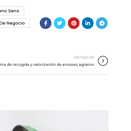
iano Sano
 De Negocio
ANTERIOR
ma de recogida y valorización de envases agrarios
31
OCT