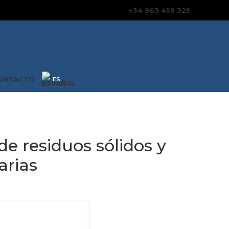
+34 963 459 325
ONTACTO
e residuos sólidos y
arias