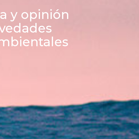
a y opinión
ovedades
ambientales