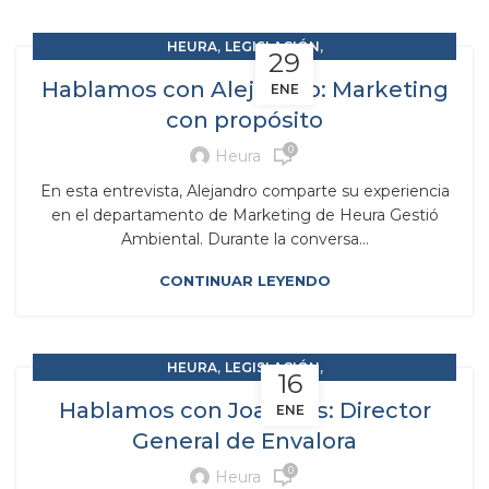
,
,
HEURA
LEGISLACIÓN
29
,
RAP RESPONSABILIDAD AMPLIADA DEL PRODUCTOR
Hablamos con Alejandro: Marketing
ENE
,
RESIDUOS Y SUBPRODUCTOS
con propósito
SOLUCIONES MEDIOAMBIENTALES
0
Heura
En esta entrevista, Alejandro comparte su experiencia
en el departamento de Marketing de Heura Gestió
Ambiental. Durante la conversa...
CONTINUAR LEYENDO
,
,
HEURA
LEGISLACIÓN
16
,
RAP RESPONSABILIDAD AMPLIADA DEL PRODUCTOR
Hablamos con Joan Ros: Director
ENE
,
RESIDUOS Y SUBPRODUCTOS
General de Envalora
SOLUCIONES MEDIOAMBIENTALES
0
Heura