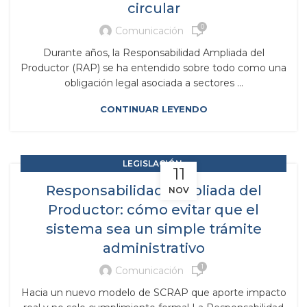
circular
0
Comunicación
Durante años, la Responsabilidad Ampliada del
Productor (RAP) se ha entendido sobre todo como una
obligación legal asociada a sectores ...
CONTINUAR LEYENDO
,
LEGISLACIÓN
11
,
RAP RESPONSABILIDAD AMPLIADA DEL PRODUCTOR
Responsabilidad Ampliada del
NOV
RESIDUOS Y SUBPRODUCTOS
Productor: cómo evitar que el
sistema sea un simple trámite
administrativo
1
Comunicación
Hacia un nuevo modelo de SCRAP que aporte impacto