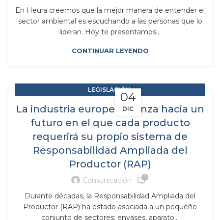
En Heura creemos que la mejor manera de entender el
sector ambiental es escuchando a las personas que lo
lideran. Hoy te presentamos...
CONTINUAR LEYENDO
,
LEGISLACIÓN
04
,
RAP RESPONSABILIDAD AMPLIADA DEL PRODUCTOR
La industria europea avanza hacia un
DIC
RESIDUOS Y SUBPRODUCTOS
futuro en el que cada producto
requerirá su propio sistema de
Responsabilidad Ampliada del
Productor (RAP)
1
Comunicación
Durante décadas, la Responsabilidad Ampliada del
Productor (RAP) ha estado asociada a un pequeño
conjunto de sectores: envases, aparato...