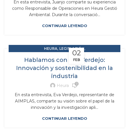
En esta entrevista, Juanjo comparte su experiencia
como Responsable de Operaciones en Heura Gestió
Ambiental. Durante la conversació...
CONTINUAR LEYENDO
,
,
HEURA
LEGISLACIÓN
02
,
RAP RESPONSABILIDAD AMPLIADA DEL PRODUCTOR
Hablamos con Eva Verdejo:
FEB
,
RESIDUOS Y SUBPRODUCTOS
Innovación y sostenibilidad en la
SOLUCIONES MEDIOAMBIENTALES
industria
0
Heura
En esta entrevista, Eva Verdejo, representante de
AIMPLAS, comparte su visión sobre el papel de la
innovación y la investigación apli...
CONTINUAR LEYENDO