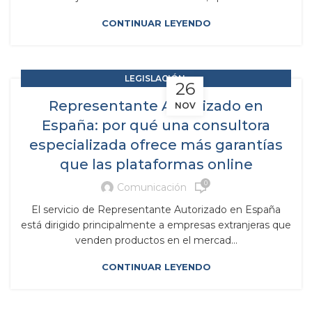
CONTINUAR LEYENDO
,
LEGISLACIÓN
26
,
RAP RESPONSABILIDAD AMPLIADA DEL PRODUCTOR
Representante Autorizado en
NOV
RESIDUOS Y SUBPRODUCTOS
España: por qué una consultora
especializada ofrece más garantías
que las plataformas online
0
Comunicación
El servicio de Representante Autorizado en España
está dirigido principalmente a empresas extranjeras que
venden productos en el mercad...
CONTINUAR LEYENDO