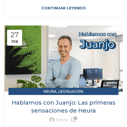
CONTINUAR LEYENDO
27
FEB
,
,
HEURA
LEGISLACIÓN
,
RAP RESPONSABILIDAD AMPLIADA DEL PRODUCTOR
Hablamos con Juanjo: Las primeras
,
RESIDUOS Y SUBPRODUCTOS
sensaciones de Heura
SOLUCIONES MEDIOAMBIENTALES
0
Heura