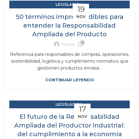
,
LEGISLACIÓN
19
,
RAP RESPONSABILIDAD AMPLIADA DEL PRODUCTOR
50 términos imprescindibles para
NOV
RESIDUOS Y SUBPRODUCTOS
entender la Responsabilidad
Ampliada del Producto
0
Heura
Referencia para responsables de compras, operaciones,
sostenibilidad, logística y cumplimiento normativo que
gestionen productos envasa...
CONTINUAR LEYENDO
,
LEGISLACIÓN
17
,
RAP RESPONSABILIDAD AMPLIADA DEL PRODUCTOR
El futuro de la Responsabilidad
NOV
RESIDUOS Y SUBPRODUCTOS
Ampliada del Productor industrial:
del cumplimiento a la economía