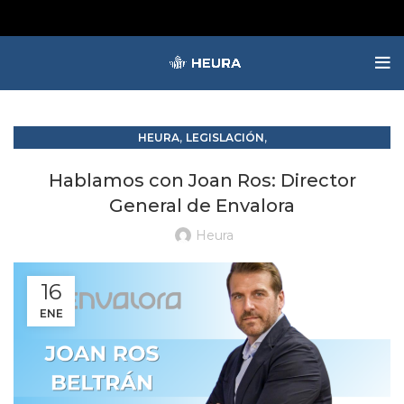
,
,
HEURA
LEGISLACIÓN
,
RAP RESPONSABILIDAD AMPLIADA DEL PRODUCTOR
Hablamos con Joan Ros: Director
,
RESIDUOS Y SUBPRODUCTOS
General de Envalora
SOLUCIONES MEDIOAMBIENTALES
Heura
16
ENE