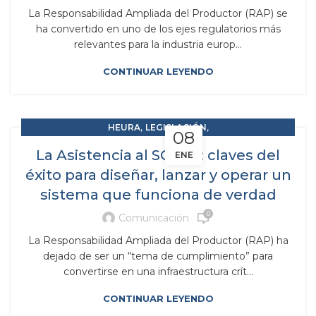
La Responsabilidad Ampliada del Productor (RAP) se
ha convertido en uno de los ejes regulatorios más
relevantes para la industria europ...
CONTINUAR LEYENDO
,
,
HEURA
LEGISLACIÓN
08
,
RAP RESPONSABILIDAD AMPLIADA DEL PRODUCTOR
La Asistencia al SCRAP: claves del
ENE
SCRAPS
éxito para diseñar, lanzar y operar un
sistema que funciona de verdad
0
Comunicación
La Responsabilidad Ampliada del Productor (RAP) ha
dejado de ser un “tema de cumplimiento” para
convertirse en una infraestructura crít...
CONTINUAR LEYENDO