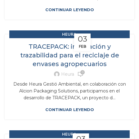
CONTINUAR LEYENDO
,
HEURA
03
,
RAP RESPONSABILIDAD AMPLIADA DEL PRODUCTOR
TRACEPACK: innovación y
FEB
SCRAPS
trazabilidad para el reciclaje de
envases agropecuarios
0
Heura
Desde Heura Gestió Ambiental, en colaboración con
Alcion Packaging Solutions, participamos en el
desarrollo de TRACEPACK, un proyecto d...
CONTINUAR LEYENDO
,
HEURA
03