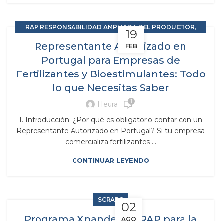
,
RAP RESPONSABILIDAD AMPLIADA DEL PRODUCTOR
19
SCRAPS
Representante Autorizado en
FEB
Portugal para Empresas de
Fertilizantes y Bioestimulantes: Todo
lo que Necesitas Saber
1
Heura
1. Introducción: ¿Por qué es obligatorio contar con un
Representante Autorizado en Portugal? Si tu empresa
comercializa fertilizantes ...
CONTINUAR LEYENDO
SCRAPS
02
Programa Xpande – SCRAP para la
AGO