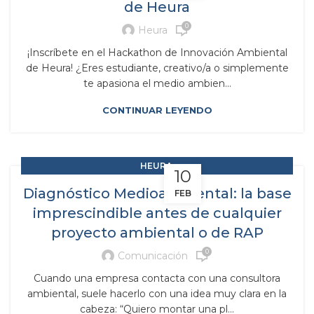
de Heura
0
Heura
¡Inscríbete en el Hackathon de Innovación Ambiental
de Heura! ¿Eres estudiante, creativo/a o simplemente
te apasiona el medio ambien...
CONTINUAR LEYENDO
,
HEURA
10
,
RAP RESPONSABILIDAD AMPLIADA DEL PRODUCTOR
Diagnóstico Medioambiental: la base
FEB
SCRAPS
imprescindible antes de cualquier
proyecto ambiental o de RAP
0
Comunicación
Cuando una empresa contacta con una consultora
ambiental, suele hacerlo con una idea muy clara en la
cabeza: “Quiero montar una pl...