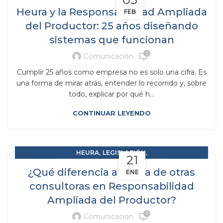
,
RAP RESPONSABILIDAD AMPLIADA DEL PRODUCTOR
Heura y la Responsabilidad Ampliada
FEB
SCRAPS
del Productor: 25 años diseñando
sistemas que funcionan
0
Comunicación
Cumplir 25 años como empresa no es solo una cifra. Es
una forma de mirar atrás, entender lo recorrido y, sobre
todo, explicar por qué h...
CONTINUAR LEYENDO
,
,
HEURA
LEGISLACIÓN
21
,
RAP RESPONSABILIDAD AMPLIADA DEL PRODUCTOR
¿Qué diferencia a Heura de otras
ENE
SCRAPS
consultoras en Responsabilidad
Ampliada del Productor?
0
Comunicación