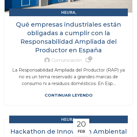
,
HEURA
,
RAP RESPONSABILIDAD AMPLIADA DEL PRODUCTOR
Qué empresas industriales están
SCRAPS
obligadas a cumplir con la
Responsabilidad Ampliada del
Productor en España
0
Comunicación
La Responsabilidad Ampliada del Productor (RAP) ya
no es un tema reservado a grandes marcas de
consumo ni a residuos domésticos. En Esp...
CONTINUAR LEYENDO
,
HEURA
20
,
RAP RESPONSABILIDAD AMPLIADA DEL PRODUCTOR
Hackathon de Innovación Ambiental
FEB
SCRAPS