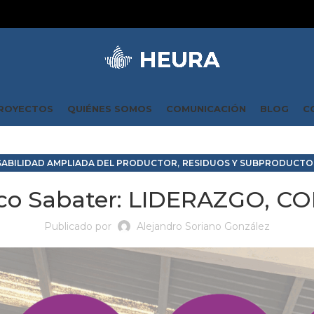
ROYECTOS
QUIÉNES SOMOS
COMUNICACIÓN
BLOG
C
,
ABILIDAD AMPLIADA DEL PRODUCTOR
RESIDUOS Y SUBPRODUCTO
sco Sabater: LIDERAZGO,
Publicado por
Alejandro Soriano González