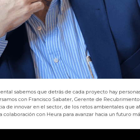
ental sabemos que detrás de cada proyecto hay persona
ersamos con Francisco Sabater, Gerente de Recubrimient
a de innovar en el sector, de los retos ambientales que afr
a colaboración con Heura para avanzar hacia un futuro más