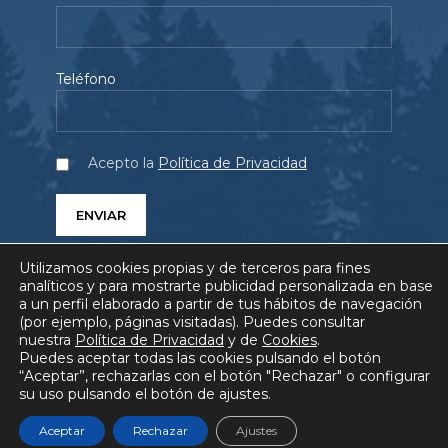
Teléfono
Acepto la
Política de Privacidad
Utilizamos cookies propias y de terceros para fines
analíticos y para mostrarte publicidad personalizada en base
a un perfil elaborado a partir de tus hábitos de navegación
(por ejemplo, páginas visitadas). Puedes consultar
SERVICIOS
PROYECTOS
QUIÉNES SOMOS
nuestra
Política de Privacidad
y de
Cookies
.
Puedes aceptar todas las cookies pulsando el botón
BLOG
COMUNICACIÓN
FAQ
“Aceptar”, rechazarlas con el botón "Rechazar" o configurar
su uso pulsando el botón de ajustes.
AVISO LEGAL
POLÍTICA DE PRIVACIDAD
POLÍTICA DE COOKIES
Aceptar
Rechazar
Ajustes
© HEURA Gestión Ambiental