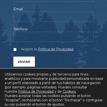
Email
Teléfono
Acepto la
Política de Privacidad
Utilizamos cookies propias y de terceros para fines
analíticos y para mostrarte publicidad personalizada en base
a un perfil elaborado a partir de tus hábitos de navegación
(por ejemplo, páginas visitadas). Puedes consultar
SERVICIOS
PROYECTOS
QUIÉNES SOMOS
nuestra
Política de Privacidad
y de
Cookies
.
Puedes aceptar todas las cookies pulsando el botón
BLOG
COMUNICACIÓN
FAQ
“Aceptar”, rechazarlas con el botón "Rechazar" o configurar
su uso pulsando el botón de ajustes.
AVISO LEGAL
POLÍTICA DE PRIVACIDAD
POLÍTICA DE COOKIES