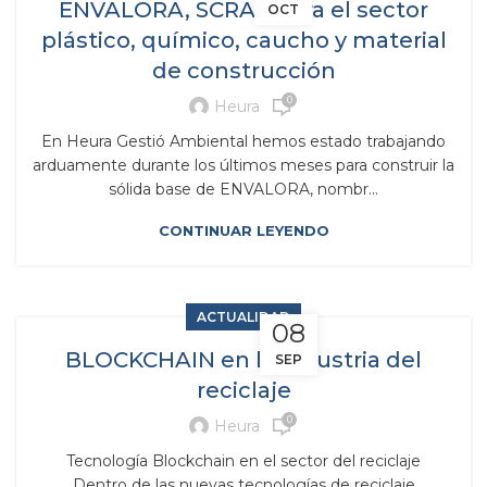
ENVALORA, SCRAP para el sector
OCT
plástico, químico, caucho y material
de construcción
0
Heura
En Heura Gestió Ambiental hemos estado trabajando
arduamente durante los últimos meses para construir la
sólida base de ENVALORA, nombr...
CONTINUAR LEYENDO
ACTUALIDAD
08
BLOCKCHAIN en la industria del
SEP
reciclaje
0
Heura
Tecnología Blockchain en el sector del reciclaje
Dentro de las nuevas tecnologías de reciclaje