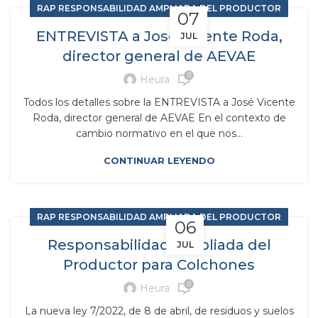
RAP RESPONSABILIDAD AMPLIADA DEL PRODUCTOR
07
ENTREVISTA a José Vicente Roda,
JUL
director general de AEVAE
0
Heura
Todos los detalles sobre la ENTREVISTA a José Vicente
Roda, director general de AEVAE En el contexto de
cambio normativo en el que nos...
CONTINUAR LEYENDO
RAP RESPONSABILIDAD AMPLIADA DEL PRODUCTOR
06
Responsabilidad Ampliada del
JUL
Productor para Colchones
0
Heura
La nueva ley 7/2022, de 8 de abril, de residuos y suelos