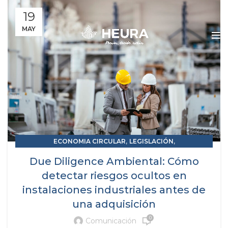
19
MAY
,
,
ECONOMIA CIRCULAR
LEGISLACIÓN
RAP RESPONSABILIDAD AMPLIADA DEL PRODUCTOR
Due Diligence Ambiental: Cómo
detectar riesgos ocultos en
instalaciones industriales antes de
una adquisición
0
Comunicación