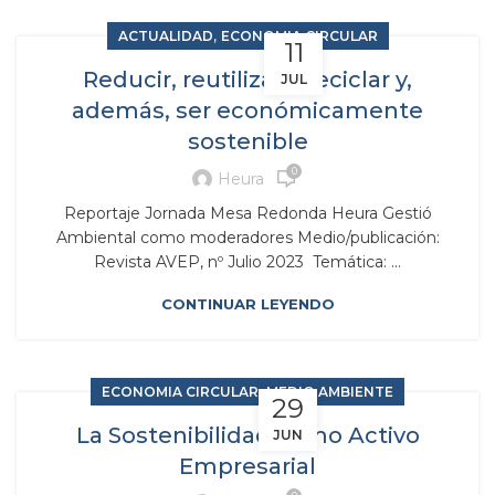
,
ACTUALIDAD
ECONOMIA CIRCULAR
11
Reducir, reutilizar y reciclar y,
JUL
además, ser económicamente
sostenible
0
Heura
Reportaje Jornada Mesa Redonda Heura Gestió
Ambiental como moderadores Medio/publicación:
Revista AVEP, nº Julio 2023 Temática: ...
CONTINUAR LEYENDO
,
ECONOMIA CIRCULAR
MEDIO AMBIENTE
29
La Sostenibilidad como Activo
JUN
Empresarial