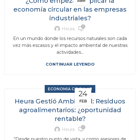
¿Cómo empezar a aplicar la
ABR
economía circular en las empresas
industriales?
0
Heura
En un mundo donde los recursos naturales son cada
vez más escasos y el impacto ambiental de nuestras
actividades...
CONTINUAR LEYENDO
ECONOMIA CIRCULAR
24
Heura Gestió Ambiental: Residuos
FEB
agroalimentarios: ¿oportunidad
rentable?
0
Heura
“Desde nuestro punto de vista, y como asesores de