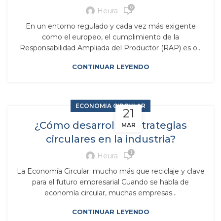
0
Heura
En un entorno regulado y cada vez más exigente
como el europeo, el cumplimiento de la
Responsabilidad Ampliada del Productor (RAP) es o...
CONTINUAR LEYENDO
ECONOMIA CIRCULAR
21
¿Cómo desarrollar estrategias
MAR
circulares en la industria?
1
Heura
La Economía Circular: mucho más que reciclaje y clave
para el futuro empresarial Cuando se habla de
economía circular, muchas empresas...
CONTINUAR LEYENDO