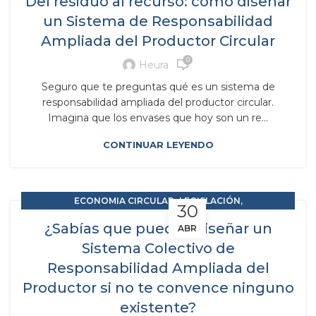
Del residuo al recurso: cómo diseñar
un Sistema de Responsabilidad
Ampliada del Productor Circular
0
Heura
Seguro que te preguntas qué es un sistema de
responsabilidad ampliada del productor circular.
Imagina que los envases que hoy son un re...
CONTINUAR LEYENDO
,
,
ECONOMIA CIRCULAR
LEGISLACIÓN
30
RAP RESPONSABILIDAD AMPLIADA DEL PRODUCTOR
¿Sabías que puedes diseñar un
ABR
Sistema Colectivo de
Responsabilidad Ampliada del
Productor si no te convence ninguno
existente?