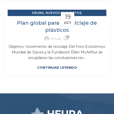
,
,
HEURA
NUEVOS PROYECTOS
19
RESIDUOS Y SUBPRODUCTOS
Plan global para el reciclaje de
OCT
plásticos
0
Heura
Objetivo: Incremento de reciclaje Del Foro Económico
Mundial de Davos y la Fundación Ellen McArthur se
recopilaron las conclusiones rec...
CONTINUAR LEYENDO