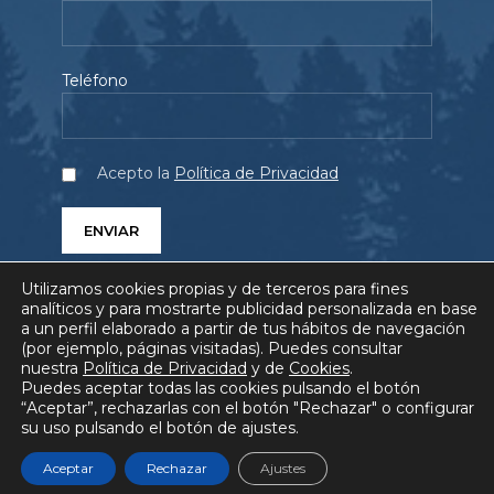
Teléfono
Acepto la
Política de Privacidad
Utilizamos cookies propias y de terceros para fines
analíticos y para mostrarte publicidad personalizada en base
a un perfil elaborado a partir de tus hábitos de navegación
(por ejemplo, páginas visitadas). Puedes consultar
SERVICIOS
PROYECTOS
QUIÉNES SOMOS
nuestra
Política de Privacidad
y de
Cookies
.
Puedes aceptar todas las cookies pulsando el botón
BLOG
COMUNICACIÓN
FAQ
“Aceptar”, rechazarlas con el botón "Rechazar" o configurar
su uso pulsando el botón de ajustes.
AVISO LEGAL
POLÍTICA DE PRIVACIDAD
POLÍTICA DE COOKIES
Aceptar
Rechazar
Ajustes
© HEURA Gestión Ambiental