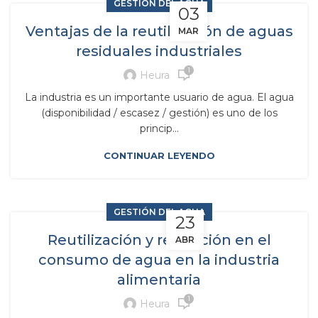
GESTIÓN DEL AGUA
03
Ventajas de la reutilización de aguas
MAR
residuales industriales
1
Heura
La industria es un importante usuario de agua. El agua
(disponibilidad / escasez / gestión) es uno de los
princip...
CONTINUAR LEYENDO
GESTIÓN DEL AGUA
23
Reutilización y reducción en el
ABR
consumo de agua en la industria
alimentaria
1
Heura