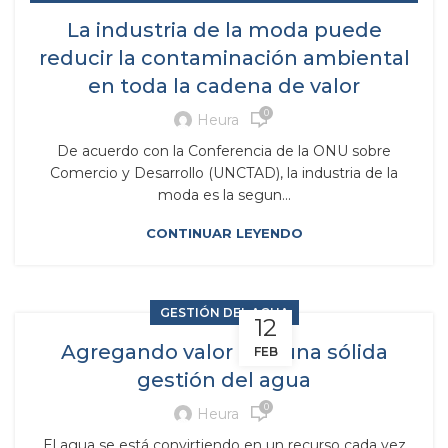
,
MEDIO AMBIENTE
RESIDUOS Y SUBPRODUCTOS
La industria de la moda puede
reducir la contaminación ambiental
en toda la cadena de valor
0
Heura
De acuerdo con la Conferencia de la ONU sobre
Comercio y Desarrollo (UNCTAD), la industria de la
moda es la segun...
CONTINUAR LEYENDO
GESTIÓN DEL AGUA
12
Agregando valor con una sólida
FEB
gestión del agua
0
Heura
El agua se está convirtiendo en un recurso cada vez