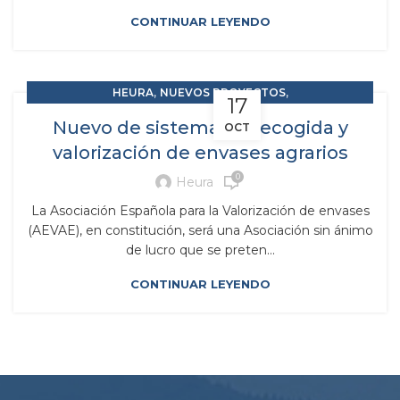
CONTINUAR LEYENDO
,
,
HEURA
NUEVOS PROYECTOS
17
RESIDUOS Y SUBPRODUCTOS
Nuevo de sistema de recogida y
OCT
valorización de envases agrarios
0
Heura
La Asociación Española para la Valorización de envases
(AEVAE), en constitución, será una Asociación sin ánimo
de lucro que se preten...
CONTINUAR LEYENDO