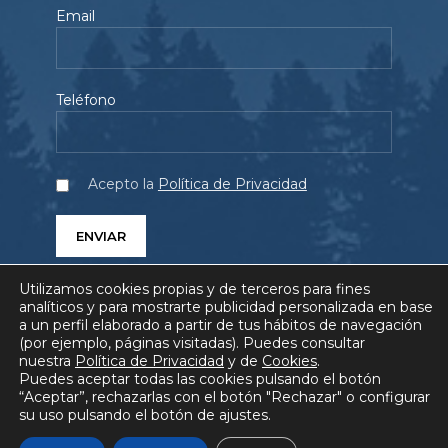
Email
Teléfono
Acepto la
Política de Privacidad
Utilizamos cookies propias y de terceros para fines
analíticos y para mostrarte publicidad personalizada en base
a un perfil elaborado a partir de tus hábitos de navegación
(por ejemplo, páginas visitadas). Puedes consultar
SERVICIOS
PROYECTOS
QUIÉNES SOMOS
nuestra
Política de Privacidad
y de
Cookies
.
Puedes aceptar todas las cookies pulsando el botón
BLOG
COMUNICACIÓN
FAQ
“Aceptar”, rechazarlas con el botón "Rechazar" o configurar
su uso pulsando el botón de ajustes.
AVISO LEGAL
POLÍTICA DE PRIVACIDAD
POLÍTICA DE COOKIES