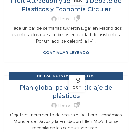
Fruit Attraction y Jornada Debate de
NOV
Plásticos y Economía Circular
0
Heura
Hace un par de semanas tuvieron lugar en Madrid dos
eventos a los que acudimos en calidad de asistentes.
Por un lado, se celebró la IV ...
CONTINUAR LEYENDO
,
,
HEURA
NUEVOS PROYECTOS
19
RESIDUOS Y SUBPRODUCTOS
Plan global para el reciclaje de
OCT
plásticos
0
Heura
Objetivo: Incremento de reciclaje Del Foro Económico
Mundial de Davos y la Fundación Ellen McArthur se
recopilaron las conclusiones rec...