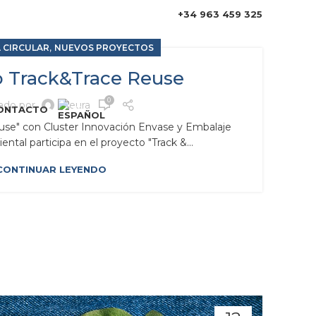
+34 963 459 325
,
 CIRCULAR
NUEVOS PROYECTOS
o Track&Trace Reuse
0
cado por
Heura
ONTACTO
use" con Cluster Innovación Envase y Embalaje
ntal participa en el proyecto "Track &...
CONTINUAR LEYENDO