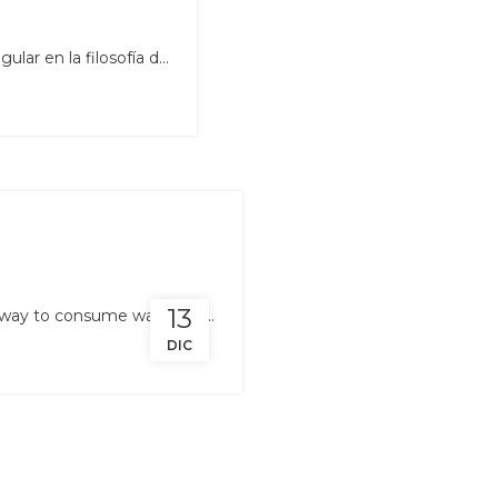
ar en la filosofía d...
13
 way to consume was a rea...
DIC