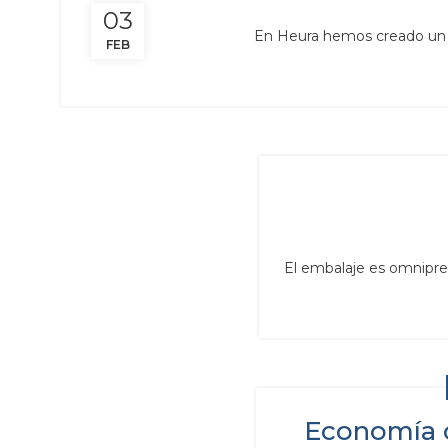
03
En Heura hemos creado un eq
FEB
El embalaje es omniprese
Economía c