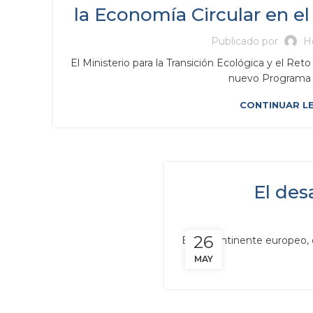
la Economía Circular en e
Publicado por
H
El Ministerio para la Transición Ecológica y el 
nuevo Programa d
CONTINUAR L
El des
26
En el continente europeo, 
MAY