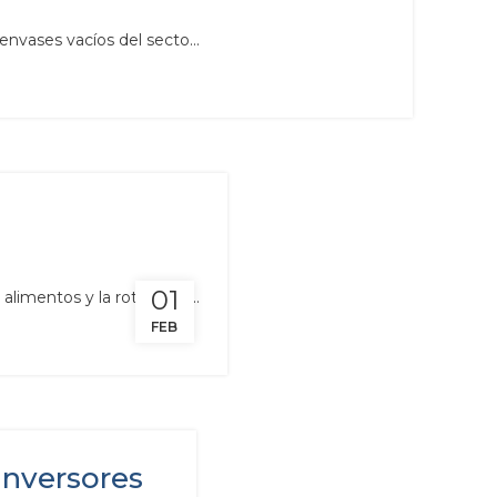
nvases vacíos del secto...
01
limentos y la rotura de ...
FEB
inversores