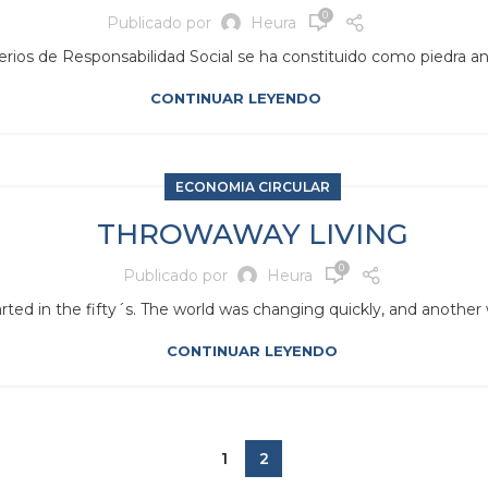
0
Publicado por
Heura
terios de Responsabilidad Social se ha constituido como piedra angul
CONTINUAR LEYENDO
ECONOMIA CIRCULAR
THROWAWAY LIVING
0
Publicado por
Heura
ted in the fifty´s. The world was changing quickly, and another
CONTINUAR LEYENDO
1
2