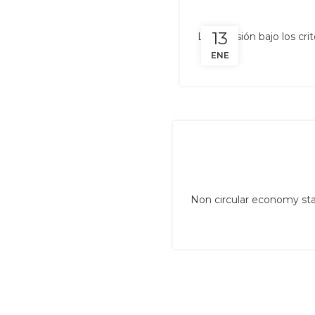
13
La inversión bajo los cri
ENE
Non circular economy star