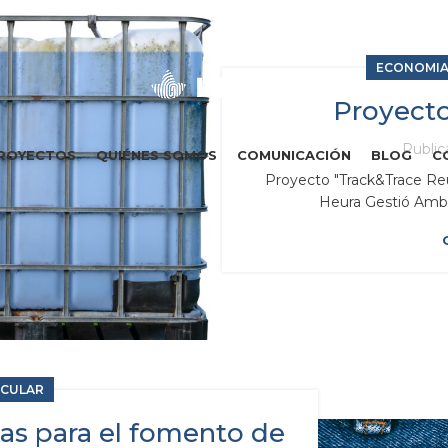
ECONOMIA
Proyect
Publi
ROYECTOS
QUIÉNES SOMOS
COMUNICACIÓN
BLOG
C
Proyecto "Track&Trace Re
Heura Gestió Ambie
RCULAR
s para el fomento de