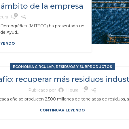
l ámbito de la empresa
0
eura
Reto Demográfico (MITECO) ha presentado un
e Ayud...
EYENDO
,
ECONOMIA CIRCULAR
RESIDUOS Y SUBPRODUCTOS
afío: recuperar más residuos indust
0
Publicado por
Heura
cada año se producen 2.500 millones de toneladas de residuos, seg
CONTINUAR LEYENDO