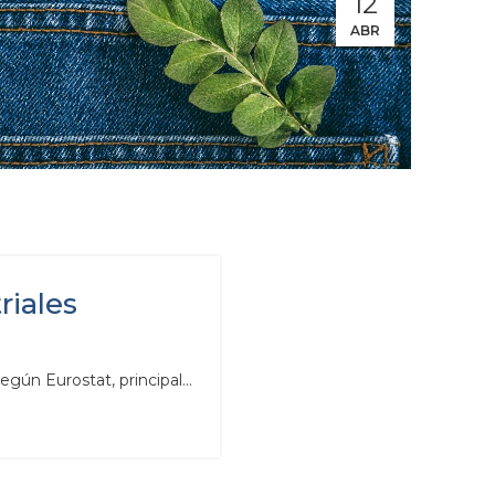
12
ABR
riales
ún Eurostat, principal...