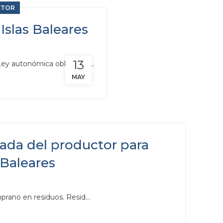
CTOR
Islas Baleares
13
ey autonómica obliga a la...
MAY
ada del productor para
 Baleares
rano en residuos. Resid...