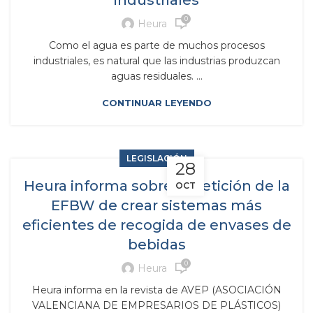
industriales
0
Heura
Como el agua es parte de muchos procesos
industriales, es natural que las industrias produzcan
aguas residuales. ...
CONTINUAR LEYENDO
LEGISLACIÓN
28
Heura informa sobre la petición de la
OCT
EFBW de crear sistemas más
eficientes de recogida de envases de
bebidas
0
Heura
Heura informa en la revista de AVEP (ASOCIACIÓN
VALENCIANA DE EMPRESARIOS DE PLÁSTICOS)