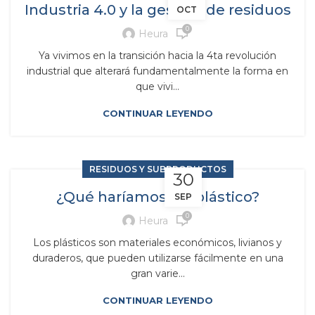
Industria 4.0 y la gestión de residuos
OCT
0
Heura
Ya vivimos en la transición hacia la 4ta revolución
industrial que alterará fundamentalmente la forma en
que vivi...
CONTINUAR LEYENDO
RESIDUOS Y SUBPRODUCTOS
30
¿Qué haríamos sin plástico?
SEP
0
Heura
Los plásticos son materiales económicos, livianos y
duraderos, que pueden utilizarse fácilmente en una
gran varie...
CONTINUAR LEYENDO