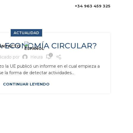
+34 963 459 325
ACTUALIDAD
A ECONOMÍA CIRCULAR?
ONTACTO
2
licado por
Heura
o la UE publicó un informe en el cual empieza a
e la forma de detectar actividades...
CONTINUAR LEYENDO