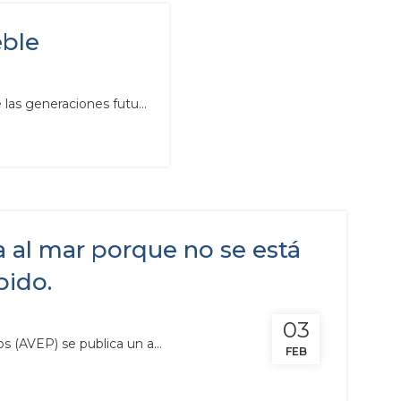
eble
 las generaciones futu...
ga al mar porque no se está
bido.
03
s (AVEP) se publica un a...
FEB