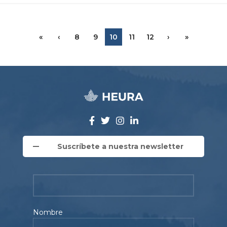
«
‹
8
9
10
11
12
›
»
Suscríbete a nuestra newsletter
Nombre