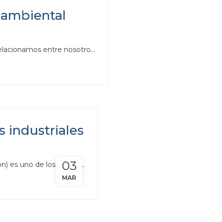
oambiental
lacionamos entre nosotro...
s industriales
03
) es uno de los princip...
MAR