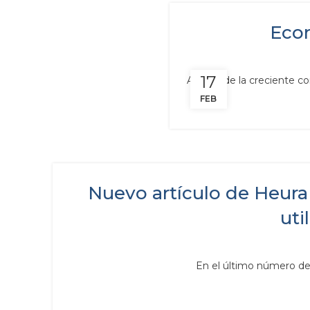
Econ
17
A la luz de la creciente c
FEB
Nuevo artículo de Heura 
uti
En el último número de 