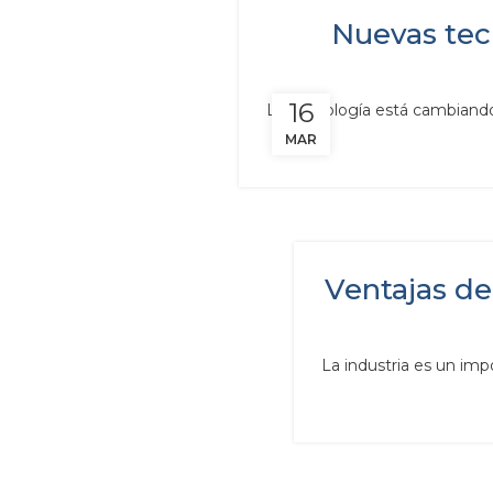
Nuevas tec
16
La tecnología está cambiando
MAR
Ventajas de 
La industria es un impo